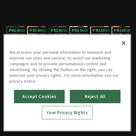
PREMIUM
PREMIUM
PREMIUM
PREMIUM
PREMIUM
PREMIUM
7회
8회
9회
10회
11회
12회
08/04/2023 • 50분
08/04/2023 • 51분
08/04/2023 • 58분
08/04/2023 • 58분
08/04/2023 • 58분
08/04/2023 • 58분
We process your personal information to measure and
improve our sites and service, to assist our marketing
campaigns and to provide personalised content and
PREMIUM
PREMIUM
PREMIUM
PREMIUM
PREMIUM
PREMIUM
advertising. By clicking the button on the right, you can
exercise your privacy rights. For more information see our
13회
14회
15회
16회
17회
18회
privacy notice
08/04/2023 • 58분
08/04/2023 • 58분
08/04/2023 • 50분
08/04/2023 • 49분
08/04/2023 • 57분
08/04/2023 • 58분
Accept Cookies
Reject All
PREMIUM
PREMIUM
19회
20회
Your Privacy Rights
08/04/2023 • 59분
08/04/2023 • 58분