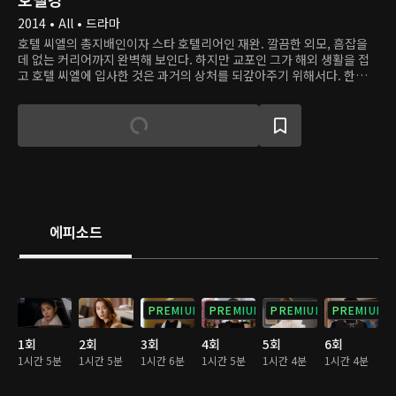
2014 • All • 드라마
호텔 씨엘의 총지배인이자 스타 호텔리어인 재완. 깔끔한 외모, 흠잡을
데 없는 커리어까지 완벽해 보인다. 하지만 교포인 그가 해외 생활을 접
고 호텔 씨엘에 입사한 것은 과거의 상처를 되갚아주기 위해서다. 한편
호텔 회장인 아성원이 갑작스럽게 세상을 떠나자, 그의 외동딸 아모네가
경영 후계자로 지목된다. 모네는 처음엔 철없는 모습을 보이며 호텔 사람
들의 우려를 샀지만, 점차 자신의 능력을 키워 아버지가 사랑했던 호텔을
지키려 노력한다. 호텔 씨엘의 부회장 이중구는 아성원의 오랜 친구이자
믿음직한 동료였다. 하지만 아성원이 세상을 떠난 후 호텔을 손에 넣으려
는 야심을 드러내고, 재완을 이용해 모네를 위기에 빠뜨리려 한다.
에피소드
PREMIUM
PREMIUM
PREMIUM
PREMIUM
1회
2회
3회
4회
5회
6회
1시간 5분
1시간 5분
1시간 6분
1시간 5분
1시간 4분
1시간 4분