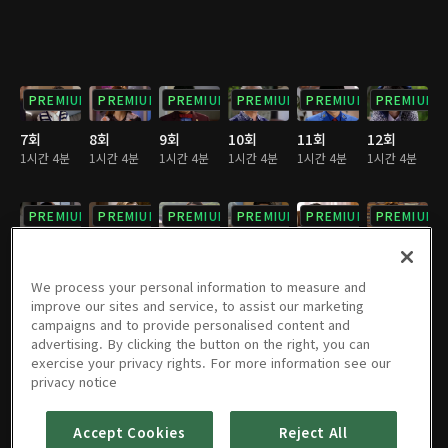
PREMIUM
PREMIUM
PREMIUM
PREMIUM
PREMIUM
PREMIUM
7회
8회
9회
10회
11회
12회
1시간 4분
1시간 4분
1시간 4분
1시간 4분
1시간 4분
1시간 4분
PREMIUM
PREMIUM
PREMIUM
PREMIUM
PREMIUM
PREMIUM
13회
14회
15회
16회
17회
18회
1시간 4분
1시간 4분
1시간 4분
1시간 4분
1시간 4분
1시간 4분
We process your personal information to measure and
improve our sites and service, to assist our marketing
campaigns and to provide personalised content and
PREMIUM
PREMIUM
PREMIUM
PREMIUM
PREMIUM
PREMIUM
advertising. By clicking the button on the right, you can
exercise your privacy rights. For more information see our
19회
20회
21회
22회
23회
24회
privacy notice
1시간 4분
1시간 4분
1시간 4분
1시간 4분
1시간 5분
1시간 4분
Accept Cookies
Reject All
PREMIUM
PREMIUM
PREMIUM
PREMIUM
PREMIUM
PREMIUM