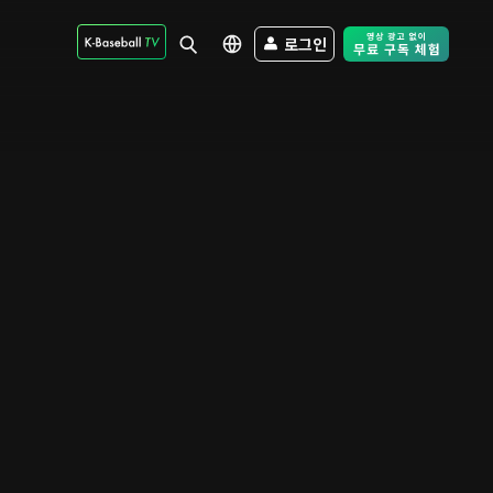
로그인
Free Trial - Sk