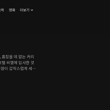
오락
영화
더보기
 흠잡을 데 없는 커리
호텔 씨엘에 입사한 것
성원이 갑작스럽게 세상
네는 처음엔 철없는 모
을 키워 아버지가 사랑했
성원의 오랜 친구이자 믿
에 넣으려는 야심을 드러