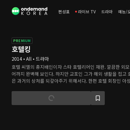
편성표
라이브 TV
드라마
예능/
PREMIUM
호텔킹
2014 • All • 드라마
호텔 씨엘의 총지배인이자 스타 호텔리어인 재완. 깔끔한 외모,
어까지 완벽해 보인다. 하지만 교포인 그가 해외 생활을 접고 
은 과거의 상처를 되갚아주기 위해서다. 한편 호텔 회장인 아
을 떠나자, 그의 외동딸 아모네가 경영 후계자로 지목된다. 모
습을 보이며 호텔 사람들의 우려를 샀지만, 점차 자신의 능력
던 호텔을 지키려 노력한다. 호텔 씨엘의 부회장 이중구는 아
음직한 동료였다. 하지만 아성원이 세상을 떠난 후 호텔을 손
내고, 재완을 이용해 모네를 위기에 빠뜨리려 한다.