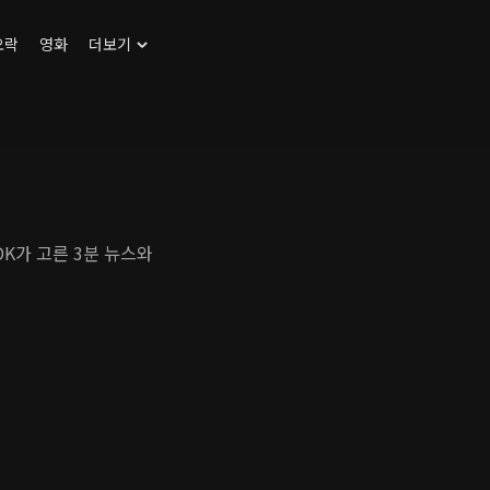
오락
영화
더보기
DK가 고른 3분 뉴스와