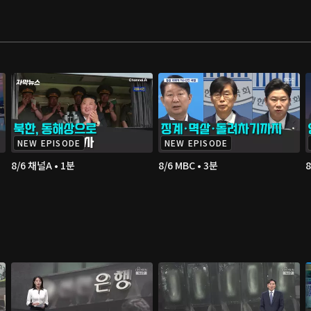
NEW EPISODE
NEW EPISODE
8/6 채널A • 1분
8/6 MBC • 3분
8