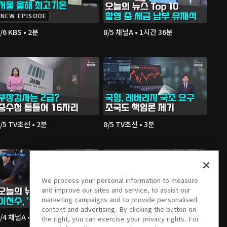
NEW EPISODE
/6 KBS • 2분
8/5 채널A • 1시간 36분
/5 TV조선 • 2분
8/5 TV조선 • 3분
We process your personal information to measure
and improve our sites and service, to assist our
marketing campaigns and to provide personalised
content and advertising. By clicking the button on
8/4 채널A • 1시간 36분
8/4 JTBC • 2분
the right, you can exercise your privacy rights. For