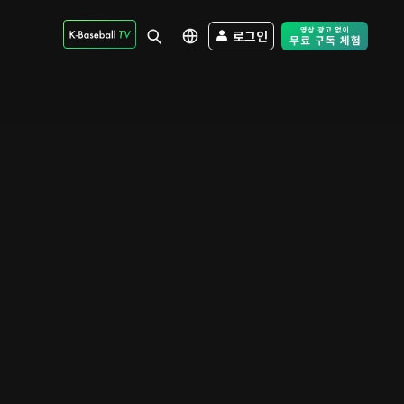
로그인
Free Trial - Sk