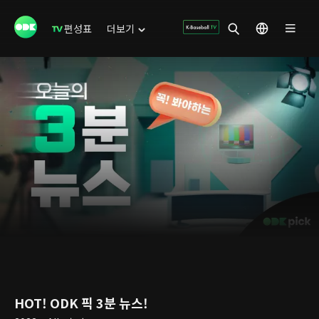
편성표
더보기
HOT! ODK 픽 3분 뉴스!