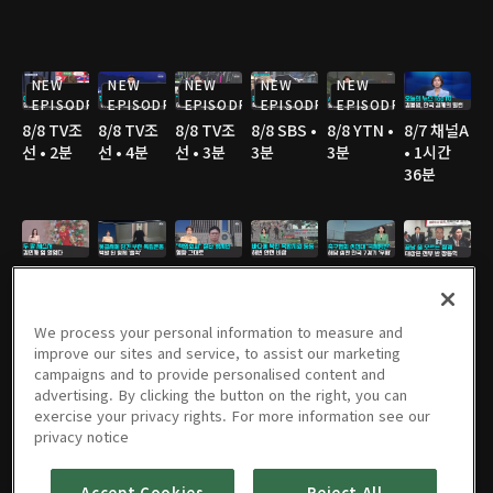
NEW
NEW
NEW
NEW
NEW
EPISODE
EPISODE
EPISODE
EPISODE
EPISODE
8/8 TV조
8/8 TV조
8/8 TV조
8/8 SBS •
8/8 YTN •
8/7 채널A
선 • 2분
선 • 4분
선 • 3분
3분
3분
• 1시간
36분
8/7 채널A
8/7 JTBC
8/7 JTBC
8/7 TV조
8/7 TV조
8/7 TV조
• 2분
• 3분
• 2분
선 • 2분
선 • 2분
선 • 3분
We process your personal information to measure and
improve our sites and service, to assist our marketing
campaigns and to provide personalised content and
advertising. By clicking the button on the right, you can
8/7 TV조
8/7 YTN •
8/7 MBC
8/6 채널A
8/6 JTBC
8/6 채널A
exercise your privacy rights. For more information see our
선 • 3분
2분
• 3분
• 1시간
• 2분
• 1분
privacy notice
36분
Accept Cookies
Reject All