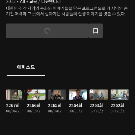
2012 • All • 교육 / 다큐멘터리
대한민국 각 지역의 문화와 이야기들을 담은 프로그램으로 각 지역의 숨
겨진 매력과 그 곳에서 살아가는 사람들의 인생 이야기를 엿볼 수 있다.
에피소드
2267회
2266회
2265회
2264회
2263회
2262회
08/06/2026 • 49분
08/05/2026 • 49분
08/04/2026 • 49분
08/03/2026 • 49분
07/30/2026 • 49분
07/29/2026 • 48분