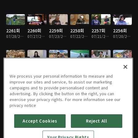
2261회
2260회
2259회
2258회
2257회
2256회
07/28/2026 • 49분
07/27/2026 • 49분
07/23/2026 • 49분
07/22/2026 • 49분
07/21/2026 • 49분
07/20/2026 • 49분
2255회
2254회
2253회
2252회
2251회
2250회
07/16/2026 • 49분
07/15/2026 • 49분
07/14/2026 • 49분
07/13/2026 • 49분
07/09/2026 • 49분
07/08/2026 • 49분
We process your personal information to measure and
improve our sites and service, to assist our marketing
campaigns and to provide personalised content and
advertising. By clicking the button on the right, you can
exercise your privacy rights. For more information see our
2249회
2248회
2247회
2246회
2245회
2244회
privacy notice
07/07/2026 • 49분
07/06/2026 • 49분
07/05/2026 • 49분
07/02/2026 • 49분
07/01/2026 • 49분
06/30/2026 • 49분
Accept Cookies
Reject All
2243회
2242회
2241회
2240회
2239회
2238회
Your Privacy Rights