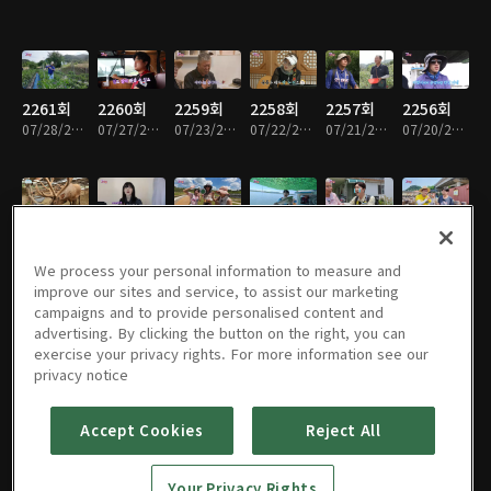
2261회
2260회
2259회
2258회
2257회
2256회
07/28/2026 • 49분
07/27/2026 • 49분
07/23/2026 • 49분
07/22/2026 • 49분
07/21/2026 • 49분
07/20/2026 • 49분
2255회
2254회
2253회
2252회
2251회
2250회
07/16/2026 • 49분
07/15/2026 • 49분
07/14/2026 • 49분
07/13/2026 • 49분
07/09/2026 • 49분
07/08/2026 • 49분
We process your personal information to measure and
improve our sites and service, to assist our marketing
campaigns and to provide personalised content and
advertising. By clicking the button on the right, you can
exercise your privacy rights. For more information see our
2249회
2248회
2247회
2246회
2245회
2244회
privacy notice
07/07/2026 • 49분
07/06/2026 • 49분
07/05/2026 • 49분
07/02/2026 • 49분
07/01/2026 • 49분
06/30/2026 • 49분
Accept Cookies
Reject All
2243회
2242회
2241회
2240회
2239회
2238회
Your Privacy Rights