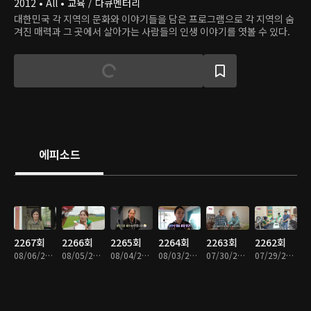
2012 • All • 교육 / 다큐멘터리
대한민국 각 지역의 문화와 이야기들을 담은 프로그램으로 각 지역의 숨
겨진 매력과 그 곳에서 살아가는 사람들의 인생 이야기를 엿볼 수 있다.
에피소드
2267회
2266회
2265회
2264회
2263회
2262회
08/06/2026 • 49분
08/05/2026 • 49분
08/04/2026 • 49분
08/03/2026 • 49분
07/30/2026 • 49분
07/29/2026 • 48분