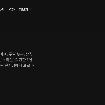
오락
영화
더보기
아빠, 주말 부부, 상경
 스타들! 당당한 1인
 된 현시점에서 프로그
터리 기법으로 촬영, 싱
는 삶에 대한 철학 등을