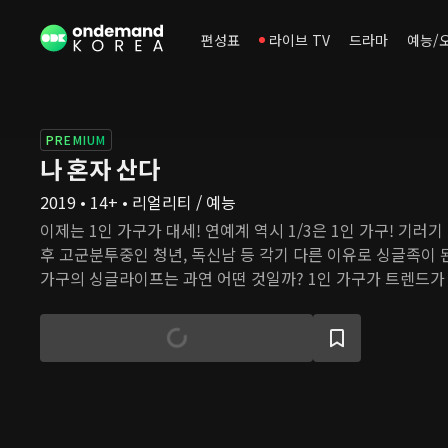
편성표
라이브 TV
드라마
예능/
PREMIUM
나 혼자 산다
2019 • 14+ • 리얼리티 / 예능
이제는 1인 가구가 대세! 연예계 역시 1/3은 1인 가구! 기러기 
후 고군분투중인 청년, 독신남 등 각기 다른 이유로 싱글족이 된
가구의 싱글라이프는 과연 어떤 것일까? 1인 가구가 트렌드가
램을 통해 사회적 공감대를 형성해본다. 그들의 일상을 다큐멘
글 라이프에 대한 진솔한 모습, 지혜로운 삶의 노하우, 혼자 사
허심탄회한 스토리로 이어나간다.