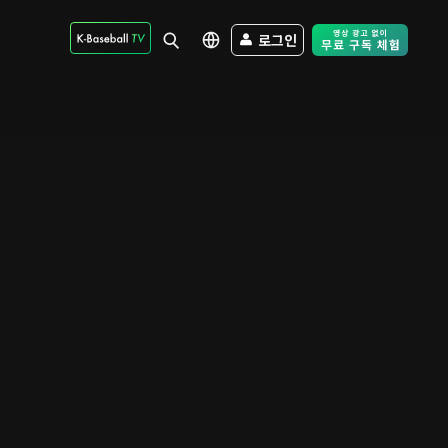
로그인
Free Trial - Sk