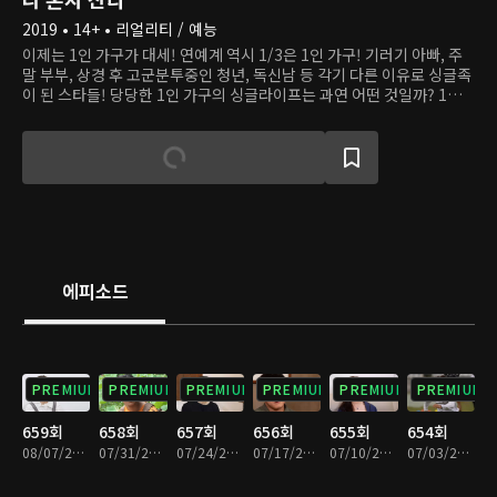
2019 • 14+ • 리얼리티 / 예능
이제는 1인 가구가 대세! 연예계 역시 1/3은 1인 가구! 기러기 아빠, 주
말 부부, 상경 후 고군분투중인 청년, 독신남 등 각기 다른 이유로 싱글족
이 된 스타들! 당당한 1인 가구의 싱글라이프는 과연 어떤 것일까? 1인
가구가 트렌드가 된 현시점에서 프로그램을 통해 사회적 공감대를 형성
해본다. 그들의 일상을 다큐멘터리 기법으로 촬영, 싱글 라이프에 대한
진솔한 모습, 지혜로운 삶의 노하우, 혼자 사는 삶에 대한 철학 등을 허심
탄회한 스토리로 이어나간다.
에피소드
PREMIUM
PREMIUM
PREMIUM
PREMIUM
PREMIUM
PREMIUM
659회
658회
657회
656회
655회
654회
08/07/2026 • 1시간 30분
07/31/2026 • 1시간 28분
07/24/2026 • 1시간 28분
07/17/2026 • 1시간 28분
07/10/2026 • 1시간 29분
07/03/2026 • 1시간 29분