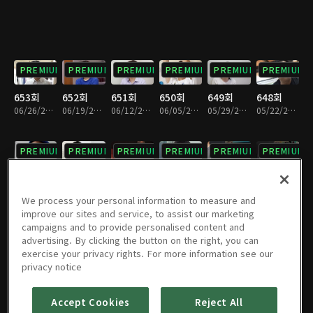
PREMIUM
PREMIUM
PREMIUM
PREMIUM
PREMIUM
PREMIUM
653회
652회
651회
650회
649회
648회
06/26/2026 • 1시간 29분
06/19/2026 • 1시간 26분
06/12/2026 • 1시간 30분
06/05/2026 • 1시간 27분
05/29/2026 • 1시간 29분
05/22/2026 • 1시간 28분
PREMIUM
PREMIUM
PREMIUM
PREMIUM
PREMIUM
PREMIUM
647회
646회
645회
644회
643회
642회
05/15/2026 • 1시간 28분
05/08/2026 • 1시간 29분
05/01/2026 • 1시간 29분
04/24/2026 • 1시간 28분
04/17/2026 • 1시간 28분
04/10/2026 • 1시간 29분
We process your personal information to measure and
improve our sites and service, to assist our marketing
campaigns and to provide personalised content and
PREMIUM
PREMIUM
PREMIUM
PREMIUM
PREMIUM
PREMIUM
advertising. By clicking the button on the right, you can
exercise your privacy rights. For more information see our
641회
640회
639회
638회
637회
636회
privacy notice
04/03/2026 • 1시간 29분
03/27/2026 • 1시간 30분
03/20/2026 • 1시간 28분
03/13/2026 • 1시간 28분
03/06/2026 • 1시간 29분
02/27/2026 • 1시간 29분
Accept Cookies
Reject All
PREMIUM
PREMIUM
PREMIUM
PREMIUM
PREMIUM
PREMIUM