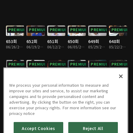
PREMIUM
PREMIUM
PREMIUM
PREMIUM
PREMIUM
PREMIUM
653회
652회
651회
650회
649회
648회
06/26/2026 • 1시간 29분
06/19/2026 • 1시간 26분
06/12/2026 • 1시간 30분
06/05/2026 • 1시간 27분
05/29/2026 • 1시간 29분
05/22/2026 • 1시간 28분
PREMIUM
PREMIUM
PREMIUM
PREMIUM
PREMIUM
PREMIUM
647회
646회
645회
644회
643회
642회
05/15/2026 • 1시간 28분
05/08/2026 • 1시간 29분
05/01/2026 • 1시간 29분
04/24/2026 • 1시간 28분
04/17/2026 • 1시간 28분
04/10/2026 • 1시간 29분
We process your personal information to measure and
improve our sites and service, to assist our marketing
campaigns and to provide personalised content and
PREMIUM
PREMIUM
PREMIUM
PREMIUM
PREMIUM
PREMIUM
advertising. By clicking the button on the right, you can
exercise your privacy rights. For more information see our
641회
640회
639회
638회
637회
636회
privacy notice
04/03/2026 • 1시간 29분
03/27/2026 • 1시간 30분
03/20/2026 • 1시간 28분
03/13/2026 • 1시간 28분
03/06/2026 • 1시간 29분
02/27/2026 • 1시간 29분
Accept Cookies
Reject All
PREMIUM
PREMIUM
PREMIUM
PREMIUM
PREMIUM
PREMIUM