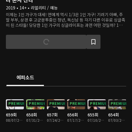
2019 • 14+ • 리얼리티 / 예능
이제는 1인 가구가 대세! 연예계 역시 1/3은 1인 가구! 기러기 아빠, 주
말 부부, 상경 후 고군분투중인 청년, 독신남 등 각기 다른 이유로 싱글족
이 된 스타들! 당당한 1인 가구의 싱글라이프는 과연 어떤 것일까? 1인
가구가 트렌드가 된 현시점에서 프로그램을 통해 사회적 공감대를 형성
해본다. 그들의 일상을 다큐멘터리 기법으로 촬영, 싱글 라이프에 대한
진솔한 모습, 지혜로운 삶의 노하우, 혼자 사는 삶에 대한 철학 등을 허심
탄회한 스토리로 이어나간다.
에피소드
PREMIUM
PREMIUM
PREMIUM
PREMIUM
PREMIUM
PREMIUM
659회
658회
657회
656회
655회
654회
08/07/2026 • 1시간 30분
07/31/2026 • 1시간 28분
07/24/2026 • 1시간 28분
07/17/2026 • 1시간 28분
07/10/2026 • 1시간 29분
07/03/2026 • 1시간 29분