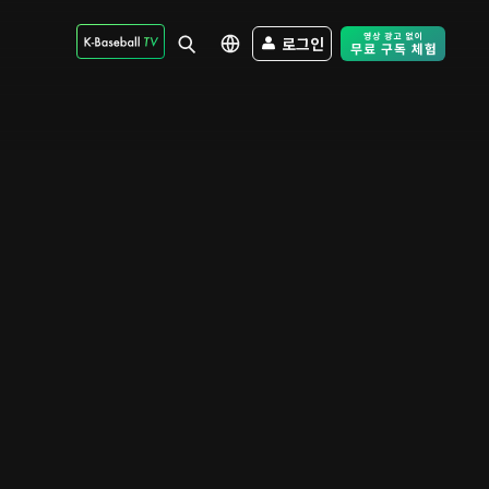
로그인
Free Trial - Sk