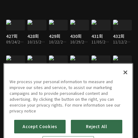
427회
428회
429회
430회
431회
432회
09/24/2023 • 49분
10/15/2023 • 48분
10/22/2023 • 49분
10/29/2023 • 50분
11/05/2023 • 49분
11/12/2023 • 49분
433회
434회
435회
436회
437회
438회
11/19/2023 • 48분
11/26/2023 • 48분
12/03/2023 • 49분
12/10/2023 • 49분
12/17/2023 • 49분
12/24/2023 • 49분
We process your personal information to measure and
improve our sites and service, to assist our marketing
campaigns and to provide personalised content and
advertising. By clicking the button on the right, you can
exercise your privacy rights. For more information see our
439회
440회
441회
442회
443회
444회
privacy notice
12/31/2023 • 54분
01/07/2024 • 50분
01/14/2024 • 49분
01/21/2024 • 49분
01/28/2024 • 48분
02/04/2024 • 48분
Accept Cookies
Reject All