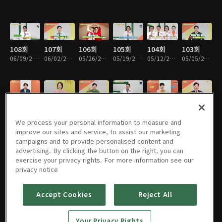
108회
107회
106회
105회
104회
103회
06/09/2026 • 45분
06/02/2026 • 45분
05/26/2026 • 45분
05/19/2026 • 45분
05/12/2026 • 45분
05/05/2026 • 45분
102회
101회
100회
99회
98회
97회
04/28/2026 • 45분
04/21/2026 • 45분
04/14/2026 • 45분
04/07/2026 • 45분
03/31/2026 • 45분
03/24/2026 • 45분
We process your personal information to measure and
improve our sites and service, to assist our marketing
campaigns and to provide personalised content and
advertising. By clicking the button on the right, you can
exercise your privacy rights. For more information see our
96회
95회
94회
93회
92회
91회
privacy notice
03/17/2026 • 45분
03/10/2026 • 45분
03/03/2026 • 45분
02/24/2026 • 45분
02/10/2026 • 45분
02/03/2026 • 45분
Accept Cookies
Reject All
90회
89회
88회
87회
86회
85회
Your Privacy Rights