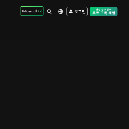
로그인
Free Trial - Sk