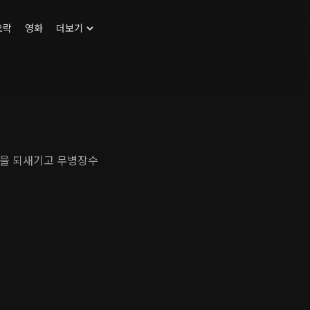
오락
영화
더보기
성을 되새기고 무병장수