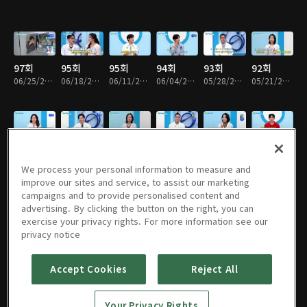
97회
95회
95회
94회
93회
92회
06/25/2026 • 46분
06/18/2026 • 46분
06/11/2026 • 46분
06/04/2026 • 46분
05/28/2026 • 46분
05/21/2026 • 46분
91회
90회
89회
88회
87회
86회
05/07/2026 • 46분
04/30/2026 • 46분
04/16/2026 • 46분
04/02/2026 • 46분
03/26/2026 • 46분
03/19/2026 • 46분
We process your personal information to measure and
improve our sites and service, to assist our marketing
campaigns and to provide personalised content and
advertising. By clicking the button on the right, you can
exercise your privacy rights. For more information see our
85회
84회
83회
82회
81회
80회
privacy notice
03/12/2026 • 46분
03/05/2026 • 46분
02/26/2026 • 46분
02/19/2026 • 46분
02/12/2026 • 46분
02/05/2026 • 46분
Accept Cookies
Reject All
79회
78회
77회
76회
75회
74회
Your Privacy Rights