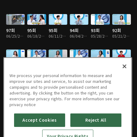
97회
95회
95회
94회
93회
92회
06/25/2026 • 46분
06/18/2026 • 46분
06/11/2026 • 46분
06/04/2026 • 46분
05/28/2026 • 46분
05/21/2026 • 46분
91회
90회
89회
88회
87회
86회
05/07/2026 • 46분
04/30/2026 • 46분
04/16/2026 • 46분
04/02/2026 • 46분
03/26/2026 • 46분
03/19/2026 • 46분
We process your personal information to measure and
improve our sites and service, to assist our marketing
campaigns and to provide personalised content and
advertising. By clicking the button on the right, you can
exercise your privacy rights. For more information see our
85회
84회
83회
82회
81회
80회
privacy notice
03/12/2026 • 46분
03/05/2026 • 46분
02/26/2026 • 46분
02/19/2026 • 46분
02/12/2026 • 46분
02/05/2026 • 46분
Accept Cookies
Reject All
79회
78회
77회
76회
75회
74회
Your Privacy Rights