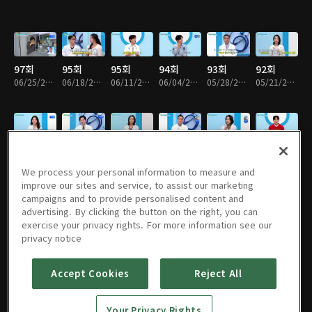
97회
95회
95회
94회
93회
92회
06/25/2026 • 46분
06/18/2026 • 46분
06/11/2026 • 46분
06/04/2026 • 46분
05/28/2026 • 46분
05/21/2026 • 46분
91회
90회
89회
88회
87회
86회
05/07/2026 • 46분
04/30/2026 • 46분
04/16/2026 • 46분
04/02/2026 • 46분
03/26/2026 • 46분
03/19/2026 • 46분
We process your personal information to measure and
improve our sites and service, to assist our marketing
campaigns and to provide personalised content and
advertising. By clicking the button on the right, you can
exercise your privacy rights. For more information see our
85회
84회
83회
82회
81회
80회
privacy notice
03/12/2026 • 46분
03/05/2026 • 46분
02/26/2026 • 46분
02/19/2026 • 46분
02/12/2026 • 46분
02/05/2026 • 46분
Accept Cookies
Reject All
79회
78회
77회
76회
75회
74회
Your Privacy Rights