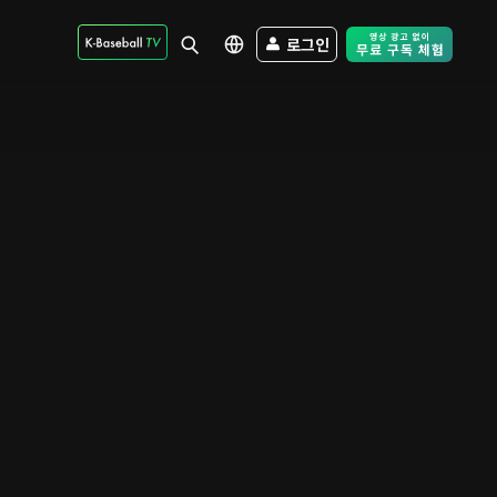
로그인
Free Trial - Sk