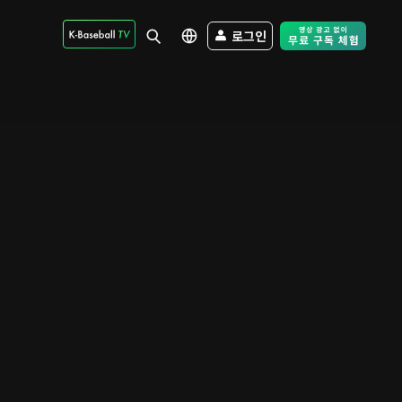
로그인
Free Trial - Sk