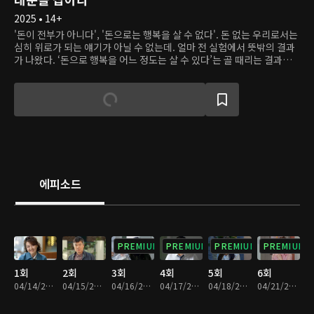
2025 • 14+
'돈이 전부가 아니다', '돈으로는 행복을 살 수 없다'. 돈 없는 우리로서는
심히 위로가 되는 얘기가 아닐 수 없는데. 얼마 전 실험에서 뜻밖의 결과
가 나왔다. ‘돈으로 행복을 어느 정도는 살 수 있다’는 골 때리는 결과가
나왔던 것이다. 사실 틀린 말은 아니다. 조물주 위에 건물주라고, 어느새
사람보다 콘크리트 덩어리가 우대받는 세상이 된 걸 보면. 여기 세 친구
가 있다. 돈 많은 놈, 돈 없는 놈, 돈 많고 싶은 놈. 운명의 소용돌이 속에
서 돈 많은 놈은 거지가 되고. 돈 없는 놈은 졸부가 되고. 돈 많고 싶은 놈
은 비자금을 꿰찼다. 누군가는 불행해지고, 누군가는 행복해져야 하는
데. 예상 답안은 모두 빗나간다. 돈만 있으면 될 것 같던 가족의 우애는 금
이 가고. 돈 없으면 죽을 것 같던 가족은 하나둘 철이 들기 시작한다. 역지
사지의 입장에 놓인 두 가족. 중요한 것은 돈이 아니라 ‘사람’임을 깨닫게
된다. 는 고리타분한 얘기는 빽그라운드고. ‘액면가 어른’ K-스크루지 무
에피소드
철이 ‘실거래가 어른’ 이 되는 과정!!! 그를 둘러싼 가족, 친구, 이웃들의
한뼘 성장기! 그 짠내나고, 들큰한 이야기가 이 드라마의 핵심이다.
PREMIUM
PREMIUM
PREMIUM
PREMIUM
1회
2회
3회
4회
5회
6회
04/14/2025 • 29분
04/15/2025 • 29분
04/16/2025 • 29분
04/17/2025 • 29분
04/18/2025 • 29분
04/21/2025 • 29분