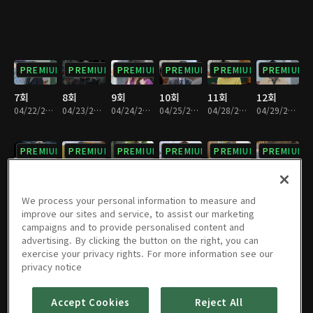
PREMIUM
PREMIUM
PREMIUM
PREMIUM
PREMIUM
PREMIUM
7회
8회
9회
10회
11회
12회
04/22/2025 • 29분
04/23/2025 • 29분
04/24/2025 • 29분
04/25/2025 • 29분
04/28/2025 • 28분
04/29/2025 • 29분
PREMIUM
PREMIUM
PREMIUM
PREMIUM
PREMIUM
PREMIUM
13회
14회
15회
16회
17회
18회
04/30/2025 • 29분
05/01/2025 • 29분
05/02/2025 • 29분
05/05/2025 • 29분
05/06/2025 • 29분
05/07/2025 • 29분
We process your personal information to measure and
improve our sites and service, to assist our marketing
campaigns and to provide personalised content and
PREMIUM
PREMIUM
PREMIUM
PREMIUM
PREMIUM
PREMIUM
advertising. By clicking the button on the right, you can
exercise your privacy rights. For more information see our
19회
20회
21회
22회
23회
24회
privacy notice
05/08/2025 • 29분
05/09/2025 • 29분
05/12/2025 • 29분
05/13/2025 • 29분
05/14/2025 • 29분
05/15/2025 • 29분
Accept Cookies
Reject All
PREMIUM
PREMIUM
PREMIUM
PREMIUM
PREMIUM
PREMIUM