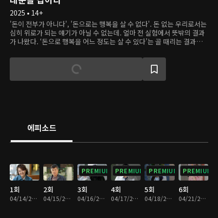
2025 • 14+
'돈이 전부가 아니다', '돈으로는 행복을 살 수 없다'. 돈 없는 우리로서는
심히 위로가 되는 얘기가 아닐 수 없는데. 얼마 전 실험에서 뜻밖의 결과
가 나왔다. ‘돈으로 행복을 어느 정도는 살 수 있다’는 골 때리는 결과가
나왔던 것이다. 사실 틀린 말은 아니다. 조물주 위에 건물주라고, 어느새
사람보다 콘크리트 덩어리가 우대받는 세상이 된 걸 보면. 여기 세 친구
가 있다. 돈 많은 놈, 돈 없는 놈, 돈 많고 싶은 놈. 운명의 소용돌이 속에
서 돈 많은 놈은 거지가 되고. 돈 없는 놈은 졸부가 되고. 돈 많고 싶은 놈
은 비자금을 꿰찼다. 누군가는 불행해지고, 누군가는 행복해져야 하는
데. 예상 답안은 모두 빗나간다. 돈만 있으면 될 것 같던 가족의 우애는 금
이 가고. 돈 없으면 죽을 것 같던 가족은 하나둘 철이 들기 시작한다. 역지
사지의 입장에 놓인 두 가족. 중요한 것은 돈이 아니라 ‘사람’임을 깨닫게
된다. 는 고리타분한 얘기는 빽그라운드고. ‘액면가 어른’ K-스크루지 무
에피소드
철이 ‘실거래가 어른’ 이 되는 과정!!! 그를 둘러싼 가족, 친구, 이웃들의
한뼘 성장기! 그 짠내나고, 들큰한 이야기가 이 드라마의 핵심이다.
PREMIUM
PREMIUM
PREMIUM
PREMIUM
1회
2회
3회
4회
5회
6회
04/14/2025 • 29분
04/15/2025 • 29분
04/16/2025 • 29분
04/17/2025 • 29분
04/18/2025 • 29분
04/21/2025 • 29분