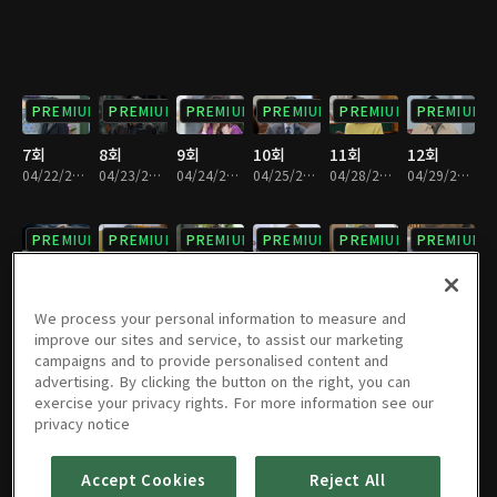
PREMIUM
PREMIUM
PREMIUM
PREMIUM
PREMIUM
PREMIUM
7회
8회
9회
10회
11회
12회
04/22/2025 • 29분
04/23/2025 • 29분
04/24/2025 • 29분
04/25/2025 • 29분
04/28/2025 • 28분
04/29/2025 • 29분
PREMIUM
PREMIUM
PREMIUM
PREMIUM
PREMIUM
PREMIUM
13회
14회
15회
16회
17회
18회
04/30/2025 • 29분
05/01/2025 • 29분
05/02/2025 • 29분
05/05/2025 • 29분
05/06/2025 • 29분
05/07/2025 • 29분
We process your personal information to measure and
improve our sites and service, to assist our marketing
campaigns and to provide personalised content and
PREMIUM
PREMIUM
PREMIUM
PREMIUM
PREMIUM
PREMIUM
advertising. By clicking the button on the right, you can
exercise your privacy rights. For more information see our
19회
20회
21회
22회
23회
24회
privacy notice
05/08/2025 • 29분
05/09/2025 • 29분
05/12/2025 • 29분
05/13/2025 • 29분
05/14/2025 • 29분
05/15/2025 • 29분
Accept Cookies
Reject All
PREMIUM
PREMIUM
PREMIUM
PREMIUM
PREMIUM
PREMIUM