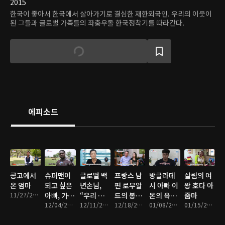
2015
한국이 좋아서 한국에서 살아가기로 결심한 재한외국인. 우리의 이웃이
된 그들과 글로벌 가족들의 좌충우돌 한국정착기를 따라간다.
에피소드
콩고에서
슈퍼맨이
글로벌 백
프랑스 남
방글라데
살림의 여
온 엄마
되고 싶은
년손님,
편 로무알
시 아빠 이
왕 호다 아
11/27/2017 • 25분
아빠, 가나
“우리 사
드의 봉쥬
몬의 육아
줌마
에서 온 콜
12/04/2017 • 25분
이 좋은 사
12/11/2017 • 24분
르 코리아
12/18/2017 • 24분
는 힘들어
01/08/2018 • 24분
01/15/2018 • 25분
린스
위!”