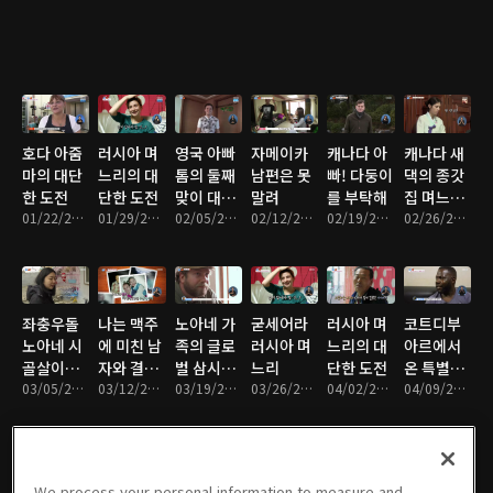
호다 아줌
러시아 며
영국 아빠
자메이카
캐나다 아
캐나다 새
마의 대단
느리의 대
톰의 둘째
남편은 못
빠! 다둥이
댁의 종갓
한 도전
단한 도전
맞이 대작
말려
를 부탁해
집 며느리
01/22/2018 • 26분
01/29/2018 • 25분
전!
02/05/2018 • 24분
02/12/2018 • 29분
02/19/2018 • 28분
도전기
02/26/2018 • 29분
좌충우돌
나는 맥주
노아네 가
굳세어라
러시아 며
코트디부
노아네 시
에 미친 남
족의 글로
러시아 며
느리의 대
아르에서
골살이는
자와 결혼
벌 삼시세
느리
단한 도전
온 특별한
힘들어
03/05/2018 • 29분
했다
03/12/2018 • 27분
끼
03/19/2018 • 28분
03/26/2018 • 28분
04/02/2018 • 29분
가족
04/09/2018 • 29분
We process your personal information to measure and