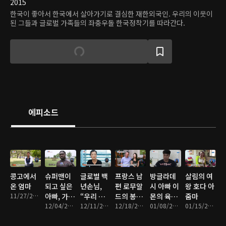
2015
한국이 좋아서 한국에서 살아가기로 결심한 재한외국인. 우리의 이웃이
된 그들과 글로벌 가족들의 좌충우돌 한국정착기를 따라간다.
에피소드
콩고에서
슈퍼맨이
글로벌 백
프랑스 남
방글라데
살림의 여
온 엄마
되고 싶은
년손님,
편 로무알
시 아빠 이
왕 호다 아
11/27/2017 • 25분
아빠, 가나
“우리 사
드의 봉쥬
몬의 육아
줌마
에서 온 콜
12/04/2017 • 25분
이 좋은 사
12/11/2017 • 24분
르 코리아
12/18/2017 • 24분
는 힘들어
01/08/2018 • 24분
01/15/2018 • 25분
린스
위!”