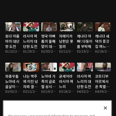
호다 아줌
러시아 며
영국 아빠
자메이카
캐나다 아
캐나다 새
마의 대단
느리의 대
톰의 둘째
남편은 못
빠! 다둥이
댁의 종갓
한 도전
단한 도전
맞이 대작
말려
를 부탁해
집 며느리
01/22/2018 • 26분
01/29/2018 • 25분
전!
02/05/2018 • 24분
02/12/2018 • 29분
02/19/2018 • 28분
도전기
02/26/2018 • 29분
좌충우돌
나는 맥주
노아네 가
굳세어라
러시아 며
코트디부
노아네 시
에 미친 남
족의 글로
러시아 며
느리의 대
아르에서
골살이는
자와 결혼
벌 삼시세
느리
단한 도전
온 특별한
힘들어
03/05/2018 • 29분
했다
03/12/2018 • 27분
끼
03/19/2018 • 28분
03/26/2018 • 28분
04/02/2018 • 29분
가족
04/09/2018 • 29분
We process your personal information to measure and