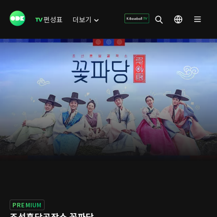
편성표
더보기
PREMIUM
조선혼담공작소 꽃파당