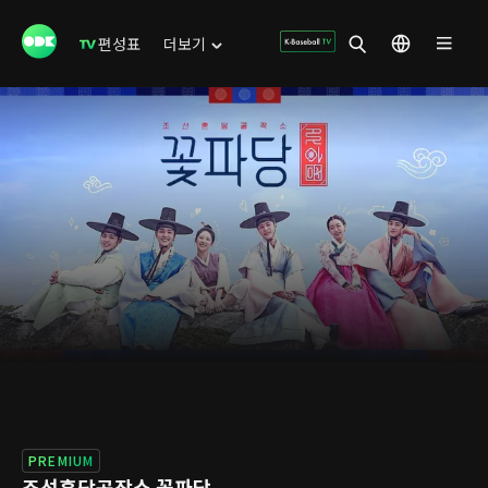
편성표
더보기
PREMIUM
조선혼담공작소 꽃파당