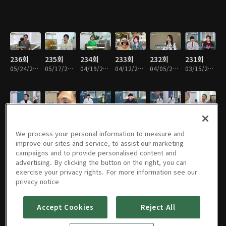
236회
235회
234회
233회
232회
231회
05/24/2026 • 49분
05/17/2026 • 48분
04/19/2026 • 48분
04/12/2026 • 48분
04/05/2026 • 48분
03/15/2026 • 48분
230회
229회
228회
227회
226회
225회
02/15/2026 • 48분
02/08/2026 • 48분
01/25/2026 • 47분
01/18/2026 • 48분
12/21/2025 • 48분
11/30/2025 • 47분
We process your personal information to measure and
improve our sites and service, to assist our marketing
campaigns and to provide personalised content and
advertising. By clicking the button on the right, you can
exercise your privacy rights. For more information see our
224회
223회
222회
221회
220회
219회
privacy notice
11/23/2025 • 48분
11/16/2025 • 48분
10/26/2025 • 49분
10/19/2025 • 47분
09/14/2025 • 48분
08/17/2025 • 48분
Accept Cookies
Reject All