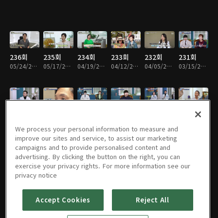
236회
235회
234회
233회
232회
231회
05/24/2026 • 49분
05/17/2026 • 48분
04/19/2026 • 48분
04/12/2026 • 48분
04/05/2026 • 48분
03/15/2026 • 48분
230회
229회
228회
227회
226회
225회
02/15/2026 • 48분
02/08/2026 • 48분
01/25/2026 • 47분
01/18/2026 • 48분
12/21/2025 • 48분
11/30/2025 • 47분
We process your personal information to measure and
improve our sites and service, to assist our marketing
campaigns and to provide personalised content and
advertising. By clicking the button on the right, you can
exercise your privacy rights. For more information see our
224회
223회
222회
221회
220회
219회
privacy notice
11/23/2025 • 48분
11/16/2025 • 48분
10/26/2025 • 49분
10/19/2025 • 47분
09/14/2025 • 48분
08/17/2025 • 48분
Accept Cookies
Reject All