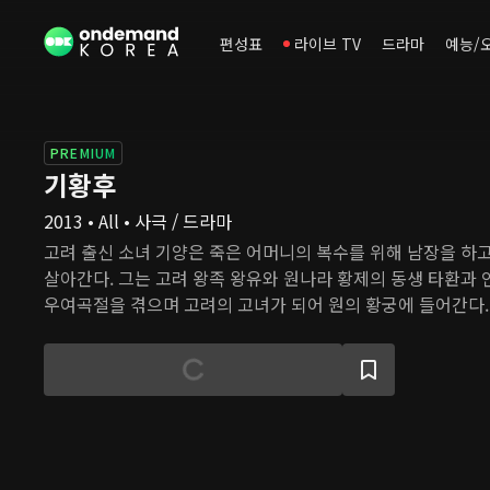
편성표
라이브 TV
드라마
예능/
PREMIUM
기황후
2013 • All • 사극 / 드라마
고려 출신 소녀 기양은 죽은 어머니의 복수를 위해 남장을 하고
살아간다. 그는 고려 왕족 왕유와 원나라 황제의 동생 타환과 
우여곡절을 겪으며 고려의 고녀가 되어 원의 황궁에 들어간다.
자에게 복수하고 그의 목숨을 위협하는 적들을 제거하기 위해 
이고, 황제가 된 타환의 후궁이 되고 마침내 황후가 된다.