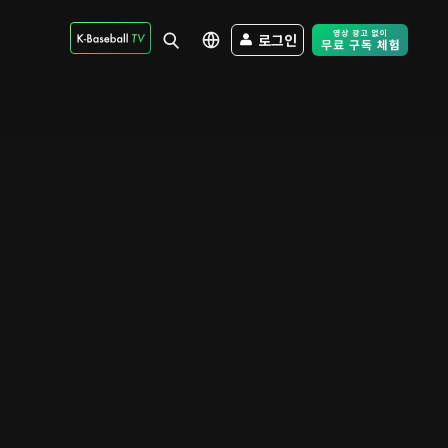
로그인
Free Trial - Sk