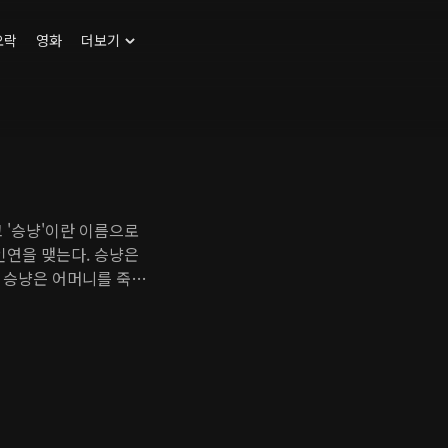
오락
영화
더보기
 '승냥'이란 이름으로
인연을 맺는다. 승냥은
 승냥은 어머니를 죽인
치열한 정치 싸움을 벌