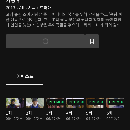
2013 • All • 사극 / 드라마
고려 출신 소녀 기양은 죽은 어머니의 복수를 위해 남장을 하고 '승냥'이
란 이름으로 살아간다. 그는 고려 왕족 왕유와 원나라 황제의 동생 타환
과 인연을 맺는다. 승냥은 우여곡절을 겪으며 고려의 고녀가 되어 원의
황궁에 들어간다. 승냥은 어머니를 죽인 자에게 복수하고 그의 목숨을 위
협하는 적들을 제거하기 위해 치열한 정치 싸움을 벌이고, 황제가 된 타
환의 후궁이 되고 마침내 황후가 된다.
에피소드
PREMIUM
PREMIUM
PREMIUM
PREMIUM
1회
2회
3회
4회
5회
6회
06/12/2020 • 59분
06/12/2020 • 59분
06/12/2020 • 59분
06/12/2020 • 59분
06/12/2020 • 59분
06/12/2020 • 59분