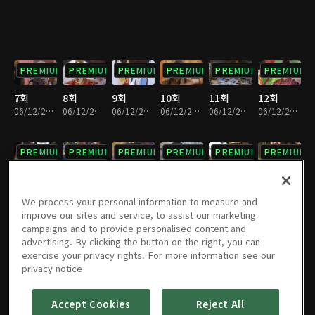
PREMIUM
PREMIUM
PREMIUM
PREMIUM
PREMIUM
PREMIUM
7회
8회
9회
10회
11회
12회
06/12/2020 • 59분
06/12/2020 • 59분
06/12/2020 • 59분
06/12/2020 • 59분
06/12/2020 • 59분
06/12/2020 • 59분
PREMIUM
PREMIUM
PREMIUM
PREMIUM
PREMIUM
PREMIUM
13회
14회
15회
16회
17회
18회
06/12/2020 • 59분
06/12/2020 • 59분
06/12/2020 • 59분
06/12/2020 • 59분
06/12/2020 • 59분
06/12/2020 • 59분
We process your personal information to measure and
improve our sites and service, to assist our marketing
campaigns and to provide personalised content and
PREMIUM
PREMIUM
PREMIUM
PREMIUM
PREMIUM
PREMIUM
advertising. By clicking the button on the right, you can
exercise your privacy rights. For more information see our
19회
20회
21회
22회
23회
24회
privacy notice
06/12/2020 • 59분
06/12/2020 • 59분
06/12/2020 • 59분
06/12/2020 • 59분
06/12/2020 • 59분
06/12/2020 • 59분
Accept Cookies
Reject All
PREMIUM
PREMIUM
PREMIUM
PREMIUM
PREMIUM
PREMIUM