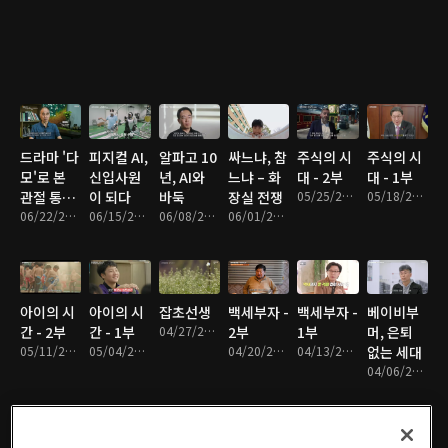
드라마 '다
피지컬 AI,
알파고 10
싸느냐, 참
주식의 시
주식의 시
모'로 본
신입사원
년, AI와
느냐 – 화
대 - 2부
대 - 1부
관절 통증
이 되다
바둑
장실 전쟁
05/25/2026 • 47분
05/18/2026 • 50분
의 골든타
06/22/2026 • 48분
06/15/2026 • 49분
06/08/2026 • 48분
06/01/2026 • 50분
임
아이의 시
아이의 시
잡초선생
백세부자 -
백세부자 -
베이비부
간 - 2부
간 - 1부
04/27/2026 • 46분
2부
1부
머, 은퇴
05/11/2026 • 48분
05/04/2026 • 48분
04/20/2026 • 47분
04/13/2026 • 48분
없는 세대
04/06/2026 • 48분