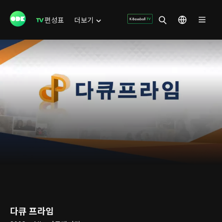
편성표
더보기
다큐 프라임