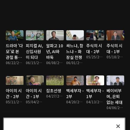
드라마 '다
피지컬 AI,
알파고 10
싸느냐, 참
주식의 시
주식의 시
모'로 본
신입사원
년, AI와
느냐 – 화
대 - 2부
대 - 1부
관절 통증
이 되다
바둑
장실 전쟁
05/25/2026 • 47분
05/18/2026 • 50분
의 골든타
06/22/2026 • 48분
06/15/2026 • 49분
06/08/2026 • 48분
06/01/2026 • 50분
임
아이의 시
아이의 시
잡초선생
백세부자 -
백세부자 -
베이비부
간 - 2부
간 - 1부
04/27/2026 • 46분
2부
1부
머, 은퇴
05/11/2026 • 48분
05/04/2026 • 48분
04/20/2026 • 47분
04/13/2026 • 48분
없는 세대
04/06/2026 • 48분