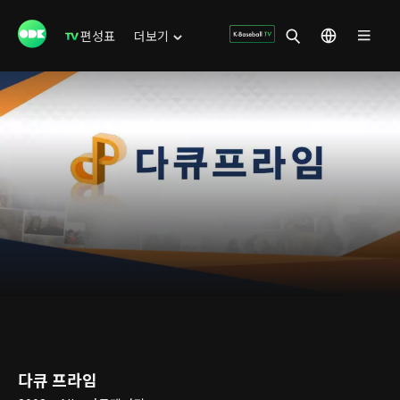
편성표
더보기
다큐 프라임