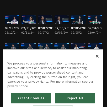
02/12/2025
02/11/2025
02/07/2025
02/06/2025
02/05/2025
02/04/2025
02/12/2025 • 11분
02/11/2025 • 12분
02/07/2025 • 13분
02/06/2025 • 11분
02/05/2025 • 12분
02/04/2025 • 13분
01/31/2025
01/30/2025
01/29/2025
01/28/2025
01/24/2025
01/23/2025
01/31/2025 • 12분
01/30/2025 • 12분
01/29/2025 • 12분
01/28/2025 • 11분
01/24/2025 • 12분
01/23/2025 • 12분
We process your personal information to measure and
improve our sites and service, to assist our marketing
campaigns and to provide personalised content and
advertising. By clicking the button on the right, you can
exercise your privacy rights. For more information see our
01/22/2025
01/21/2025
01/17/2025
01/16/2025
01/15/2025
01/14/2025
privacy notice
01/22/2025 • 13분
01/21/2025 • 12분
01/17/2025 • 12분
01/16/2025 • 12분
01/15/2025 • 12분
01/14/2025 • 12분
Accept Cookies
Reject All