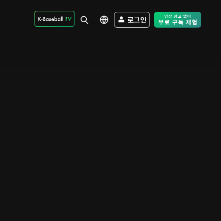
로그인
Free Trial - Sk