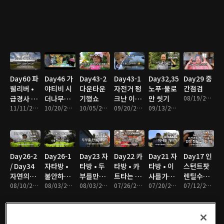
Day60 파
Day46 가
Day43-2
Day43-1
Day32,35
Day29 중
웰리버 •
야티비 시
다운타운
자전거 펑
노푸-물로
간점검
급경사 고
더나무야
기행쇼
크난 이야
만 씻기
08/19/2021 • 20분
장
11/11/2021 • 11분
자라라
10/20/2021 • 12분
10/05/2021 • 11분
기
09/20/2021 • 7분
09/13/2021 • 10분
Day26-2
Day26-1
Day23 자
Day22 카
Day21 자
Day17 인
/ Day34
자타방 •
타방 • 두
타방 • 카
타방 • 이
스턴트팟
자연의일
불안하던
부를만들
트타는 아
사를가다
렌틸수프
부
08/10/2021 • 17분
내
08/03/2021 • 8분
어보자
08/03/2021 • 4분
이들
07/26/2021 • 8분
가
07/20/2021 • 13분
레시피
07/12/2021 • 4분