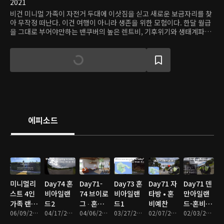
2021
비건 미니멀 가족이 자전거 두대에 이삿짐을 싣고 새로운 보금자리를 찾
아 무작정 떠난다. 이건 여행이 아니라 생존을 위한 모험이다. 한달 월급
을 그대로 부어야만하는 밴쿠버의 높은 렌트비, 기후위기와 생태계파괴
로 걱정되는 아이들의 미래, 이런식으로 자본과 제도에 갇혀 버티기만 하
는 것은 지속 불가능하다. 떠나자, 지속가능한 삶을 찾아서! 우리는 우리
만의 타이니하우스와 자급자족 할 수 있는 텃밭만 있으면 되니까, 자전거
로 아이둘과 함께 떠나는거야!
에피소드
미니멀리
Day74 혼
Day71-
Day73 혼
Day71 자
Day71 덴
스트 4인
비아일랜
74 브이로
비아일랜
타방 • 혼
만아일랜
가족 랜선
드2
그 ∙ 혼비
드1
비예찬
드-혼비아
집들이
06/09/2022 • 36분
04/17/2022 • 23분
기행
04/06/2022 • 10분
03/27/2022 • 5분
02/07/2022 • 6분
일랜드
02/03/2022 • 12분