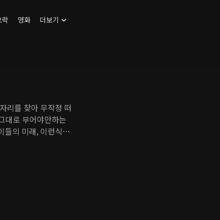
오락
영화
더보기
자리를 찾아 무작정 떠
을 그대로 부어야만하는
이들의 미래, 이런식으
떠나자, 지속가능한 삶
있는 텃밭만 있으면 되니