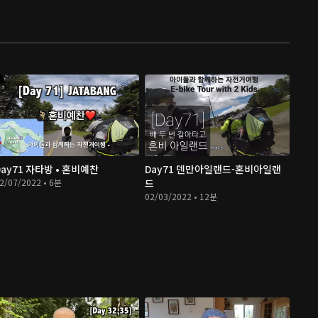
Day71 자타방 • 혼비예찬
Day71 덴만아일랜드-혼비아일랜
2/07/2022 • 6분
드
02/03/2022 • 12분