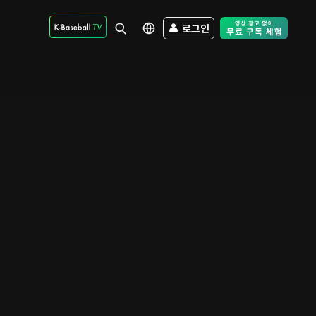
로그인
Free Trial - Sk