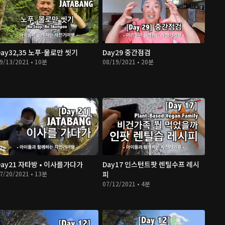
Day32,35 노푸-물로만 씻기
Day29 중간점검
9/13/2021 • 10분
08/19/2021 • 20분
Day21 자타방 • 이사를가다가
Day17 인스턴트팟 렌틸수프 레시
7/20/2021 • 13분
피
07/12/2021 • 4분