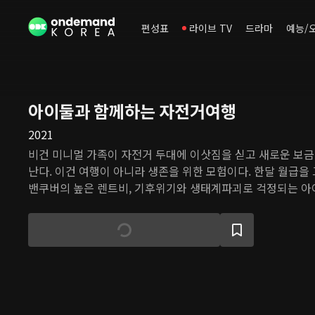
편성표
라이브 TV
드라마
예능/
아이둘과 함께하는 자전거여행
2021
비건 미니멀 가족이 자전거 두대에 이삿짐을 싣고 새로운 보금
난다. 이건 여행이 아니라 생존을 위한 모험이다. 한달 월급
밴쿠버의 높은 렌트비, 기후위기와 생태계파괴로 걱정되는 아
로 자본과 제도에 갇혀 버티기만 하는 것은 지속 불가능하다. 
을 찾아서! 우리는 우리만의 타이니하우스와 자급자족 할 수 
까, 자전거로 아이둘과 함께 떠나는거야!