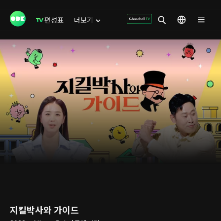
편성표
더보기
지킬박사와 가이드