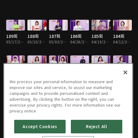
189회
188회
187회
186회
185회
184회
05/17/2026 • 47분
05/10/2026 • 47분
05/03/2026 • 47분
04/26/2026 • 47분
04/19/2026 • 47분
04/12/2026 • 47분
183회
182회
181회
180회
179회
178회
04/05/2026 • 47분
03/29/2026 • 47분
03/22/2026 • 47분
03/15/2026 • 47분
03/08/2026 • 47분
02/08/2026 • 47분
We process your personal information to measure and
improve our sites and service, to assist our marketing
campaigns and to provide personalised content and
advertising. By clicking the button on the right, you can
exercise your privacy rights. For more information see our
177회
176회
175회
174회
173회
172회
privacy notice
02/01/2026 • 47분
01/25/2026 • 47분
01/18/2026 • 47분
01/11/2026 • 47분
01/04/2026 • 47분
12/28/2025 • 47분
Accept Cookies
Reject All