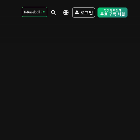
로그인
Free Trial - Sk