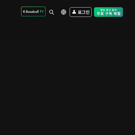
로그인
Free Trial - Sk