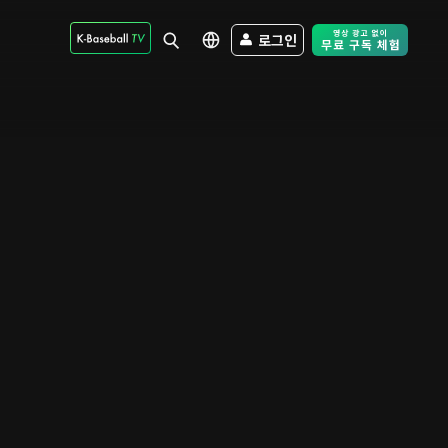
로그인
Free Trial - Sk