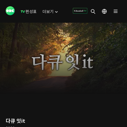
편성표
더보기
다큐 잇it