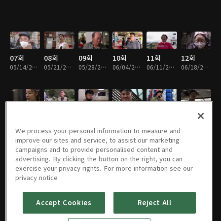
07회
08회
09회
10회
11회
12회
05/14/2020 • 46분
05/21/2020 • 47분
05/28/2020 • 45분
06/04/2020 • 45분
06/11/2020 • 48분
06/18/2020 • 47분
13회
14회
15회
16회
17회
18회
06/25/2020 • 46분
07/02/2020 • 46분
07/09/2020 • 47분
07/16/2020 • 45분
07/23/2020 • 47분
07/30/2020 • 47분
We process your personal information to measure and
improve our sites and service, to assist our marketing
campaigns and to provide personalised content and
advertising. By clicking the button on the right, you can
exercise your privacy rights. For more information see our
19회
20회
19회
20회
21회
22회
privacy notice
08/06/2020 • 47분
08/13/2020 • 49분
08/27/2020 • 46분
09/03/2020 • 47분
09/10/2020 • 46분
09/17/2020 • 47분
Accept Cookies
Reject All