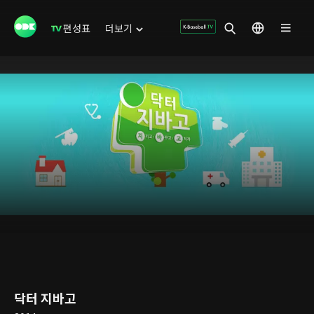
편성표
더보기
닥터 지바고