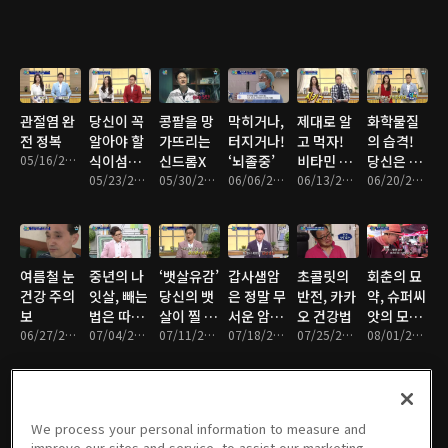
관절염 완
당신이 꼭
콩팥을 망
막히거나,
제대로 알
화학물질
전 정복
알아야 할
가뜨리는
터지거나!
고 먹자!
의 습격!
05/16/2016 • 46분
식이섬유
신드롬X
‘뇌졸중’
비타민 설
당신은 독
의 비밀
05/23/2016 • 47분
05/30/2016 • 46분
06/06/2016 • 46분
명서
06/13/2016 • 47분
과 살고 있
06/20/2016 • 46분
다
여름철 눈
중년의 나
‘뱃살유감’
갑사샘암
초콜릿의
회춘의 묘
건강 주의
잇살, 빼는
당신의 뱃
은 정말 무
반전, 카카
약, 슈퍼씨
보
법은 따로
살이 찔 수
서운 암일
오 건강법
앗의 모든
06/27/2016 • 46분
있다
07/04/2016 • 47분
밖에 없는
07/11/2016 • 46분
까?
07/18/2016 • 46분
07/25/2016 • 47분
것
08/01/2016 • 46분
이유
We process your personal information to measure and
여름철, 심
녹슨 몸을
동의보감,
중년 맞춤
좋은 탄수
콜레스테
improve our sites and service, to assist our marketing