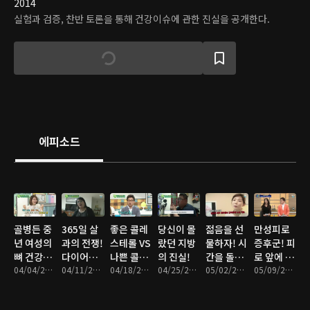
2014
실험과 검증, 찬반 토론을 통해 건강이슈에 관한 진실을 공개한다.
에피소드
골병든 중
365일 살
좋은 콜레
당신이 몰
젊음을 선
만성피로
년 여성의
과의 전쟁!
스테롤 VS
랐던 지방
물하자! 시
증후군! 피
뼈 건강을
다이어트
나쁜 콜레
의 진실!
간을 돌리
로 앞에 장
지켜라!
04/04/2016 • 46분
의 허와 실
04/11/2016 • 47분
스테롤
04/18/2016 • 46분
04/25/2016 • 46분
는 피부 관
05/02/2016 • 47분
사 없다
05/09/2016 • 46분
리법