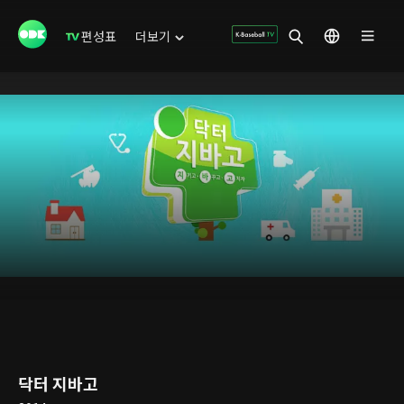
편성표
더보기
닥터 지바고