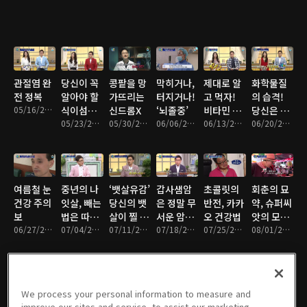
관절염 완
당신이 꼭
콩팥을 망
막히거나,
제대로 알
화학물질
전 정복
알아야 할
가뜨리는
터지거나!
고 먹자!
의 습격!
05/16/2016 • 46분
식이섬유
신드롬X
‘뇌졸중’
비타민 설
당신은 독
의 비밀
05/23/2016 • 47분
05/30/2016 • 46분
06/06/2016 • 46분
명서
06/13/2016 • 47분
과 살고 있
06/20/2016 • 46분
다
여름철 눈
중년의 나
‘뱃살유감’
갑사샘암
초콜릿의
회춘의 묘
건강 주의
잇살, 빼는
당신의 뱃
은 정말 무
반전, 카카
약, 슈퍼씨
보
법은 따로
살이 찔 수
서운 암일
오 건강법
앗의 모든
06/27/2016 • 46분
있다
07/04/2016 • 47분
밖에 없는
07/11/2016 • 46분
까?
07/18/2016 • 46분
07/25/2016 • 47분
것
08/01/2016 • 46분
이유
We process your personal information to measure and
여름철, 심
녹슨 몸을
동의보감,
중년 맞춤
좋은 탄수
콜레스테
improve our sites and service, to assist our marketing