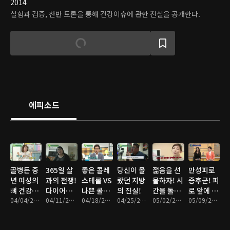
2014
실험과 검증, 찬반 토론을 통해 건강이슈에 관한 진실을 공개한다.
에피소드
골병든 중
365일 살
좋은 콜레
당신이 몰
젊음을 선
만성피로
년 여성의
과의 전쟁!
스테롤 VS
랐던 지방
물하자! 시
증후군! 피
뼈 건강을
다이어트
나쁜 콜레
의 진실!
간을 돌리
로 앞에 장
지켜라!
04/04/2016 • 46분
의 허와 실
04/11/2016 • 47분
스테롤
04/18/2016 • 46분
04/25/2016 • 46분
는 피부 관
05/02/2016 • 47분
사 없다
05/09/2016 • 46분
리법