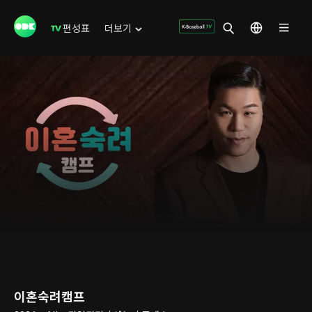
편성표
더보기
이혼숙려캠프