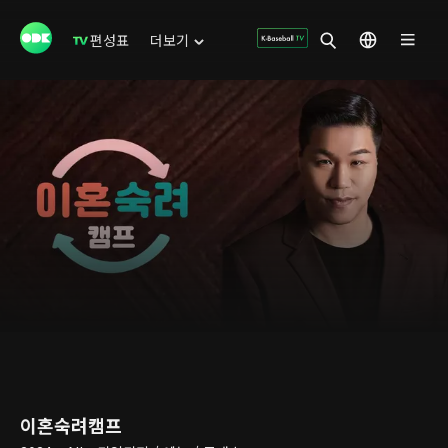
편성표
더보기
이혼숙려캠프