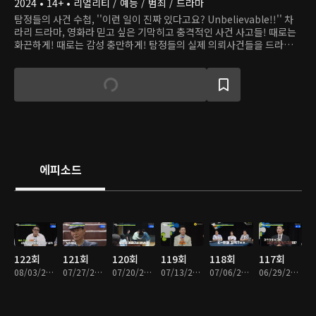
2024 • 14+ • 리얼리티 / 예능 / 범죄 / 드라마
탐정들의 사건 수첩, ''이런 일이 진짜 있다고요? Unbelievable!!'' 차
라리 드라마, 영화라 믿고 싶은 기막히고 충격적인 사건 사고들! 때로는
화끈하게! 때로는 감성 충만하게! 탐정들의 실제 의뢰사건들을 드라마타
이즈로 재연한 파란만장 사건 해결기. 의뢰인의, 의뢰인에 의한, 의뢰인
을 위한! 오직 의뢰인에 대한 진심 하나로 전국 방방곡곡을 누비는 국민
해결사-지금껏 어디에서도 공개되지 않았던 실제 탐정 업무와 숨은 영업
비밀 대.공.개!
에피소드
122회
121회
120회
119회
118회
117회
08/03/2026 • 1시간 56분
07/27/2026 • 1시간 50분
07/20/2026 • 1시간 52분
07/13/2026 • 1시간 57분
07/06/2026 • 1시간 50분
06/29/2026 • 1시간 50분