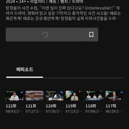
2024 • 14+ • 리얼리티 / 예능 / 범죄 / 드라마
탐정들의 사건 수첩, ''이런 일이 진짜 있다고요? Unbelievable!!'' 차
라리 드라마, 영화라 믿고 싶은 기막히고 충격적인 사건 사고들! 때로는
화끈하게! 때로는 감성 충만하게! 탐정들의 실제 의뢰사건들을 드라마타
이즈로 재연한 파란만장 사건 해결기. 의뢰인의, 의뢰인에 의한, 의뢰인
을 위한! 오직 의뢰인에 대한 진심 하나로 전국 방방곡곡을 누비는 국민
해결사-지금껏 어디에서도 공개되지 않았던 실제 탐정 업무와 숨은 영업
비밀 대.공.개!
에피소드
122회
121회
120회
119회
118회
117회
08/03/2026 • 1시간 56분
07/27/2026 • 1시간 50분
07/20/2026 • 1시간 52분
07/13/2026 • 1시간 57분
07/06/2026 • 1시간 50분
06/29/2026 • 1시간 50분