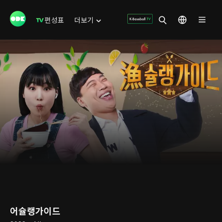
편성표
더보기
어슐랭가이드