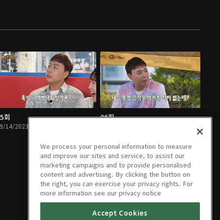
05회
06회
9/14/2023 • 46분
09/14/2023 • 46분
We process your personal information to measure
and improve our sites and service, to assist our
marketing campaigns and to provide personalised
content and advertising. By clicking the button on
the right, you can exercise your privacy rights. For
more information see our privacy notice
Accept Cookies