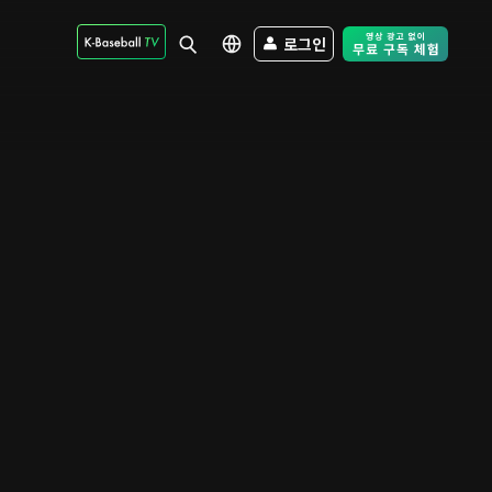
로그인
Free Trial - Sk