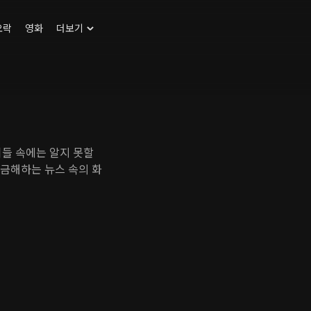
오락
영화
더보기
기들 속에는 알지 못할
궁금해하는 뉴스 속의 화