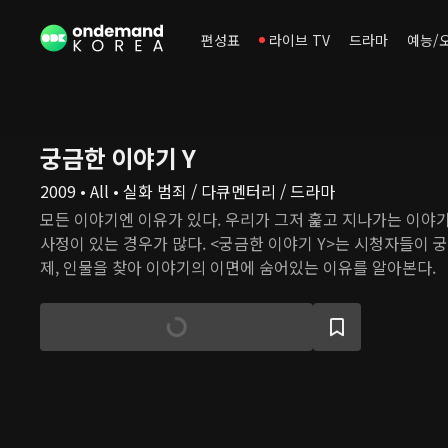
편성표
라이브 TV
드라마
예능/
궁금한 이야기 Y
2009 • All • 실화 범죄 / 다큐멘터리 / 드라마
모든 이야기엔 이유가 있다. 우리가 그저 훑고 지나가는 이야
사정이 있는 경우가 많다. <궁금한 이야기 Y>는 시청자들이 
제, 인물을 찾아 이야기의 이면에 숨어있는 이유를 알아본다.