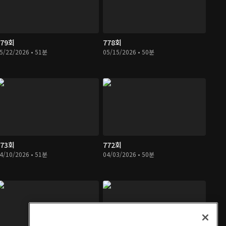
779회
778회
5/22/2026 • 51분
05/15/2026 • 50분
773회
772회
4/10/2026 • 51분
04/03/2026 • 50분